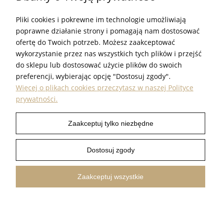
SKLEP@PROUDEST.COM.PL
Pliki cookies i pokrewne im technologie umożliwiają
GODZINY PRACY
poprawne działanie strony i pomagają nam dostosować
PN - PT. 7:00 - 15:00
ofertę do Twoich potrzeb. Możesz zaakceptować
wykorzystanie przez nas wszystkich tych plików i przejść
do sklepu lub dostosować użycie plików do swoich
preferencji, wybierając opcję "Dostosuj zgody".
Więcej o plikach cookies przeczytasz w naszej Polityce
prywatności.
INFORMACJE
Zaakceptuj tylko niezbędne
POMOC
Dostosuj zgody
PRODUKTY
Zaakceptuj wszystkie
PROUDEST © 2026 ALL RIGHTS RESERVED
SHOPER.PL