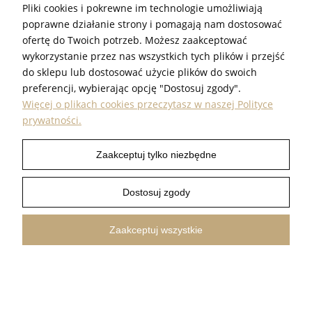
Pliki cookies i pokrewne im technologie umożliwiają
poprawne działanie strony i pomagają nam dostosować
ofertę do Twoich potrzeb. Możesz zaakceptować
wykorzystanie przez nas wszystkich tych plików i przejść
INFORMACJE
do sklepu lub dostosować użycie plików do swoich
preferencji, wybierając opcję "Dostosuj zgody".
POMOC
Więcej o plikach cookies przeczytasz w naszej Polityce
prywatności.
PRODUKTY
Zaakceptuj tylko niezbędne
PROUDEST © 2026 ALL RIGHTS RESERVED
Dostosuj zgody
SHOPER.PL
Pokaż pełną wersję strony
Zaakceptuj wszystkie
FILTRUJ