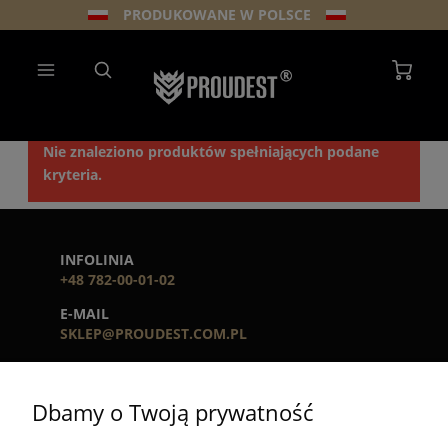
PRODUKOWANE W POLSCE
Nie znaleziono produktów spełniających podane
kryteria.
INFOLINIA
+48 782-00-01-02
E-MAIL
SKLEP@PROUDEST.COM.PL
GODZINY PRACY
PN - PT. 7:00 - 15:00
Dbamy o Twoją prywatność