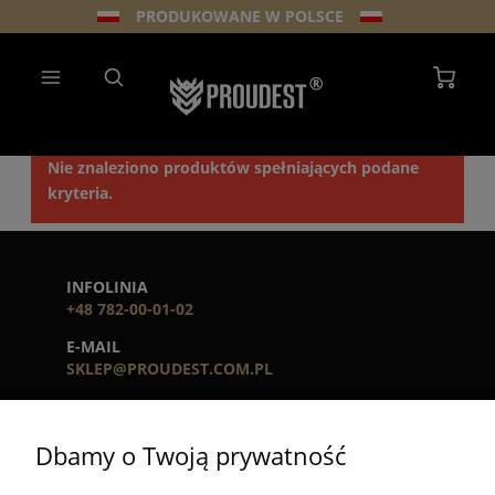
PRODUKOWANE W POLSCE
Nie znaleziono produktów spełniających podane
kryteria.
INFOLINIA
+48 782-00-01-02
E-MAIL
SKLEP@PROUDEST.COM.PL
GODZINY PRACY
PN - PT. 7:00 - 15:00
Dbamy o Twoją prywatność