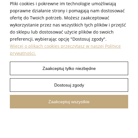
Pliki cookies i pokrewne im technologie umożliwiają
poprawne działanie strony i pomagają nam dostosować
ofertę do Twoich potrzeb. Możesz zaakceptować
wykorzystanie przez nas wszystkich tych plików i przejść
INFORMACJE
do sklepu lub dostosować użycie plików do swoich
preferencji, wybierając opcję "Dostosuj zgody".
POMOC
Więcej o plikach cookies przeczytasz w naszej Polityce
prywatności.
PRODUKTY
Zaakceptuj tylko niezbędne
PROUDEST © 2026 ALL RIGHTS RESERVED
Dostosuj zgody
SHOPER.PL
Pokaż pełną wersję strony
Zaakceptuj wszystkie
FILTRUJ