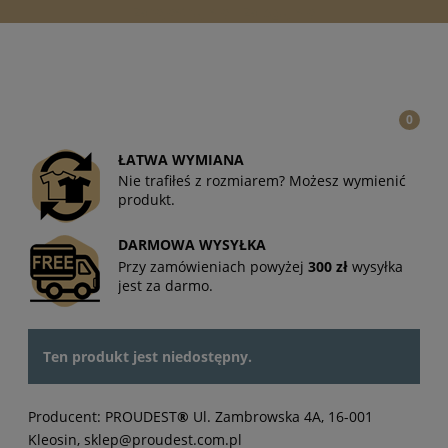
Zarejestruj się
Zaloguj się
ŁATWA WYMIANA
Nie trafiłeś z rozmiarem? Możesz wymienić
produkt.
DARMOWA WYSYŁKA
Przy zamówieniach powyżej
300 zł
wysyłka
jest za darmo.
Ten produkt jest niedostępny.
Producent: PROUDEST
®
Ul. Zambrowska 4A, 16-001
Kleosin, sklep@proudest.com.pl