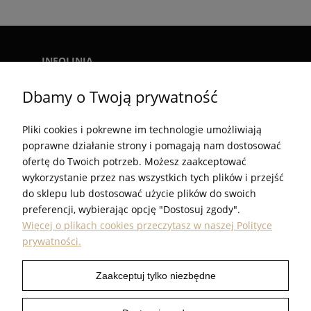
INFOLINIA
+48 782-00-01-02
Dbamy o Twoją prywatność
E-MAIL
SKLEP@PROUDEST.COM.PL
Pliki cookies i pokrewne im technologie umożliwiają
GODZINY PRACY
poprawne działanie strony i pomagają nam dostosować
PN - PT. 7:00 - 15:00
ofertę do Twoich potrzeb. Możesz zaakceptować
wykorzystanie przez nas wszystkich tych plików i przejść
do sklepu lub dostosować użycie plików do swoich
preferencji, wybierając opcję "Dostosuj zgody".
Więcej o plikach cookies przeczytasz w naszej Polityce
prywatności.
INFORMACJE
Zaakceptuj tylko niezbędne
POMOC