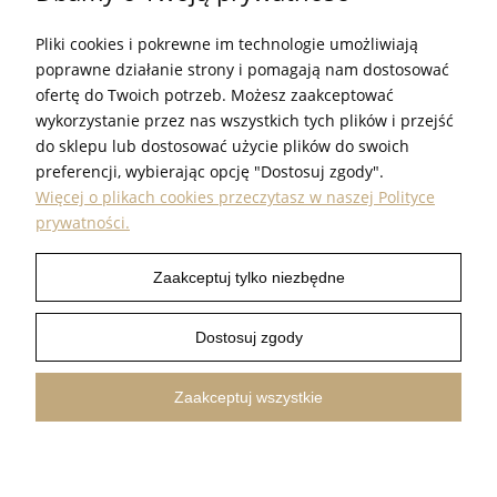
SKLEP@PROUDEST.COM.PL
Pliki cookies i pokrewne im technologie umożliwiają
GODZINY PRACY
poprawne działanie strony i pomagają nam dostosować
PN - PT. 7:00 - 15:00
ofertę do Twoich potrzeb. Możesz zaakceptować
wykorzystanie przez nas wszystkich tych plików i przejść
do sklepu lub dostosować użycie plików do swoich
preferencji, wybierając opcję "Dostosuj zgody".
Więcej o plikach cookies przeczytasz w naszej Polityce
prywatności.
INFORMACJE
Zaakceptuj tylko niezbędne
POMOC
Dostosuj zgody
PRODUKTY
Zaakceptuj wszystkie
PROUDEST © 2026 ALL RIGHTS RESERVED
SHOPER.PL