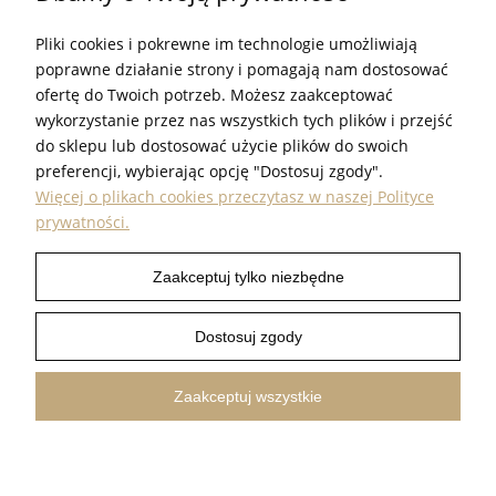
SKLEP@PROUDEST.COM.PL
Pliki cookies i pokrewne im technologie umożliwiają
GODZINY PRACY
poprawne działanie strony i pomagają nam dostosować
PN - PT. 7:00 - 15:00
ofertę do Twoich potrzeb. Możesz zaakceptować
wykorzystanie przez nas wszystkich tych plików i przejść
do sklepu lub dostosować użycie plików do swoich
preferencji, wybierając opcję "Dostosuj zgody".
Więcej o plikach cookies przeczytasz w naszej Polityce
prywatności.
INFORMACJE
Zaakceptuj tylko niezbędne
POMOC
Dostosuj zgody
PRODUKTY
Zaakceptuj wszystkie
PROUDEST © 2026 ALL RIGHTS RESERVED
SHOPER.PL